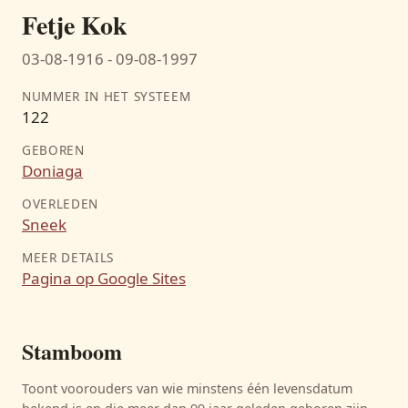
Fetje Kok
03-08-1916 - 09-08-1997
NUMMER IN HET SYSTEEM
122
GEBOREN
Doniaga
OVERLEDEN
Sneek
Geeske Stegenga
MEER DETAILS
11-05-1879 - 18-12-1955
Pagina op Google Sites
Stamboom
Toont voorouders van wie minstens één levensdatum