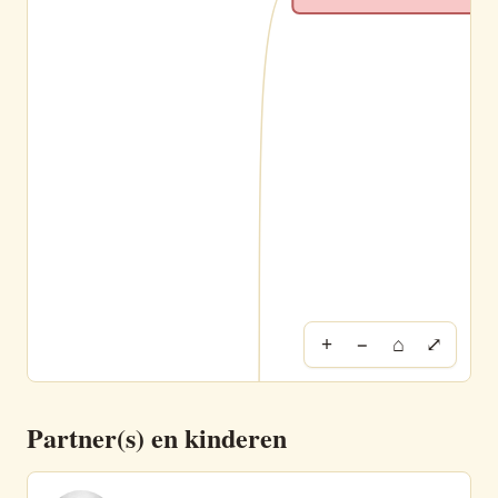
+
−
⌂
⤢
Partner(s) en kinderen