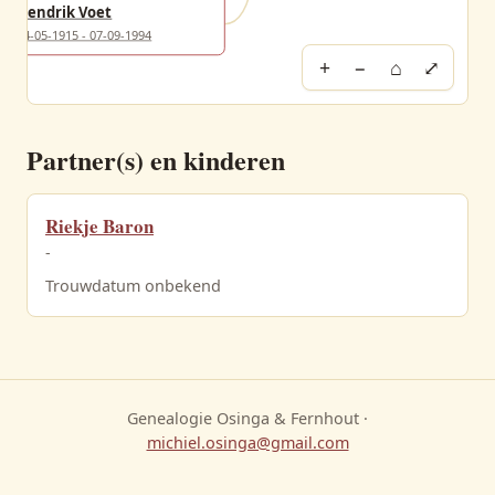
Hendrik Voet
14-05-1915 - 07-09-1994
+
−
⌂
⤢
Partner(s) en kinderen
Riekje Baron
-
Trouwdatum onbekend
Genealogie Osinga & Fernhout ·
michiel.osinga@gmail.com