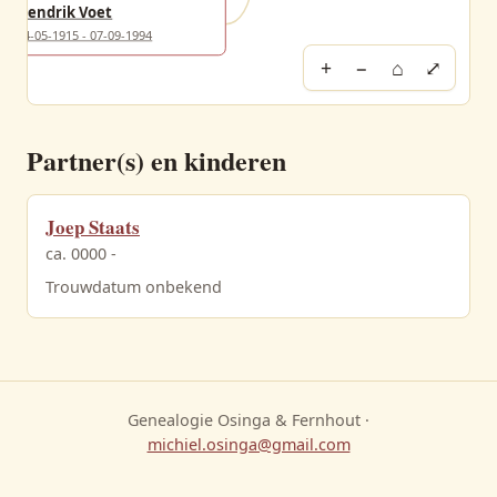
Hendrik Voet
14-05-1915 - 07-09-1994
+
−
⌂
⤢
Partner(s) en kinderen
Joep Staats
ca. 0000 -
Trouwdatum onbekend
Genealogie Osinga & Fernhout ·
michiel.osinga@gmail.com