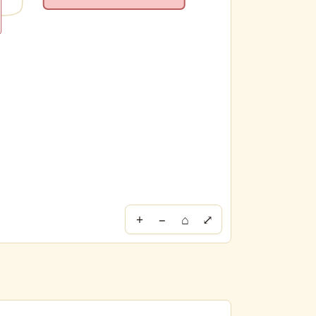
+
−
⌂
⤢