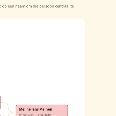
ik op een naam om die persoon centraal te
Meijne Jans Meinen
04-03-1764 - 13-08-1810