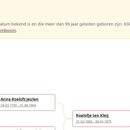
tum bekend is en die meer dan 99 jaar geleden geboren zijn. Kl
stamboom
.
Anna Roelofs Jeulen
24-03-1765 - 01-08-1804
Roelofje ten Kleij
21-02-1802 - 30-01-1875