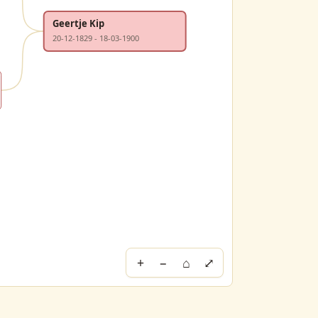
Geertje Kip
20-12-1829 - 18-03-1900
+
−
⌂
⤢