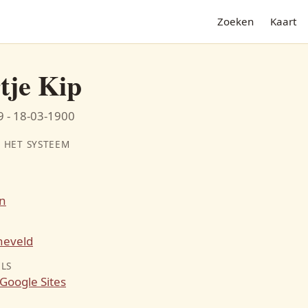
Zoeken
Kaart
tje Kip
 - 18-03-1900
 HET SYSTEEM
n
N
heveld
ILS
Google Sites