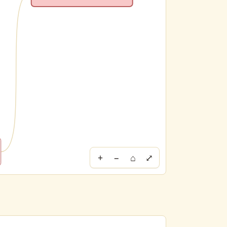
+
−
⌂
⤢