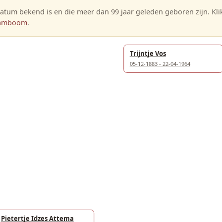
tum bekend is en die meer dan 99 jaar geleden geboren zijn. Kl
stamboom
.
Trijntje Vos
05-12-1883 - 22-04-1964
Pietertje Idzes Attema