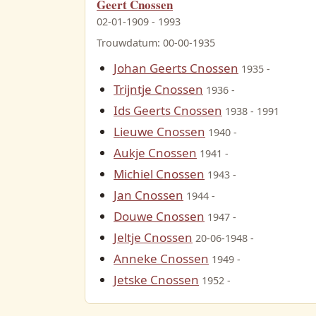
Geert Cnossen
11-12-1832 - 24-08-1883
02-01-1909 - 1993
Trouwdatum: 00-00-1935
 Vries
07-1810 - 1862
Johan Geerts Cnossen
1935 -
Trijntje Cnossen
1936 -
Ids Geerts Cnossen
1938 - 1991
Lieuwe Cnossen
1940 -
hiels Zoethout
Aukje Cnossen
1941 -
10-05-1846
Michiel Cnossen
1943 -
Jan Cnossen
1944 -
Michiel Douwes Osinga
Douwe Cnossen
28-06-1833 - 01-01-1904
1947 -
Jeltje Cnossen
20-06-1948 -
es Osinga
Anneke Cnossen
1949 -
21-04-1880
Jetske Cnossen
1952 -