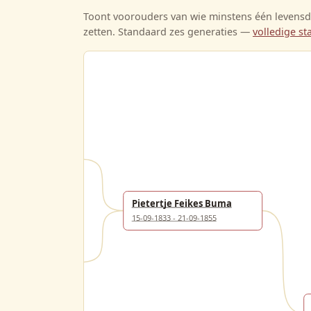
Toont voorouders van wie minstens één levensda
zetten. Standaard zes generaties —
volledige 
skes Fortuin
05-06-1890
Pietertje Feikes Buma
15-09-1833 - 21-09-1855
ers Buma
24-07-1859