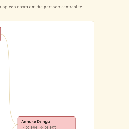
ik op een naam om die persoon centraal te
Anneke Osinga
14-02-1908 - 04-08-1979